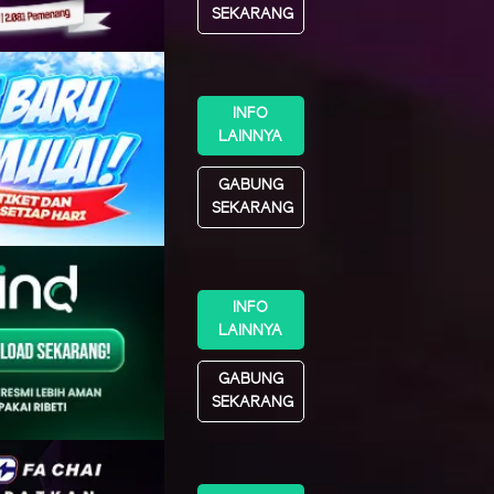
SEKARANG
INFO
LAINNYA
GABUNG
SEKARANG
INFO
LAINNYA
GABUNG
SEKARANG