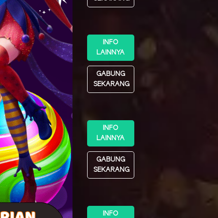
INFO
LAINNYA
GABUNG
SEKARANG
INFO
LAINNYA
GABUNG
SEKARANG
INFO