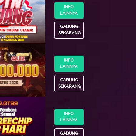
INFO
LAINNYA
GABUNG
SEKARANG
INFO
LAINNYA
GABUNG
SEKARANG
INFO
LAINNYA
GABUNG