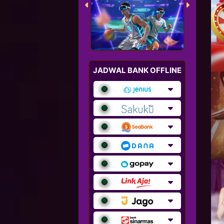
JADWAL BANK OFFLINE