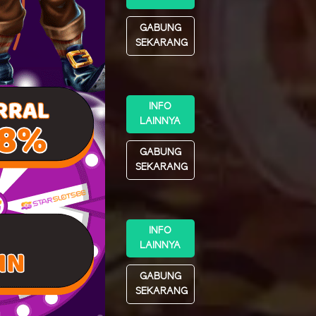
GABUNG
SEKARANG
INFO
LAINNYA
GABUNG
SEKARANG
INFO
LAINNYA
GABUNG
SEKARANG