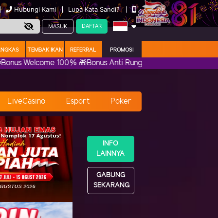
Hubungi Kami
Lupa Kata Sandi?
DAFTAR
ANGKAS
TEMBAK IKAN
REFERRAL
PROMOSI
00% 🎁Bonus Anti Rungkad 25% 🎁Bonus Turnover setiap Hari 
LiveCasino
Esport
Poker
INFO
LAINNYA
GABUNG
SEKARANG