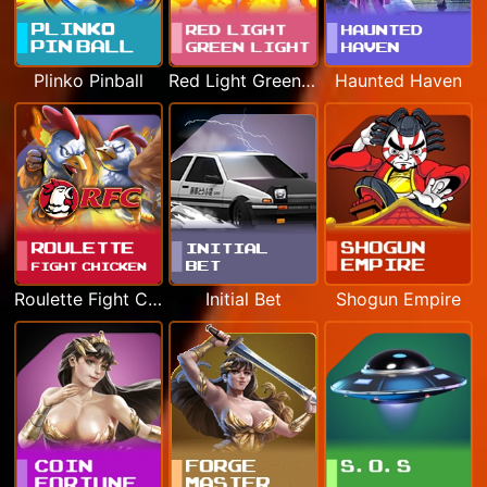
Plinko Pinball
Red Light Green Light
Haunted Haven
Roulette Fight Chicken
Initial Bet
Shogun Empire