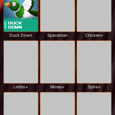
Duck Down
Spaceman
Chicken+
Limbo+
Mines+
Spire+