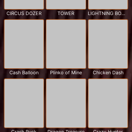
CIRCUS DOZER
TOWER
LIGHTNING BOMB
Cash Balloon
Plinko of Mine
Chicken Dash
Crash Puck
Dragon Treasure
Crazy Hunter