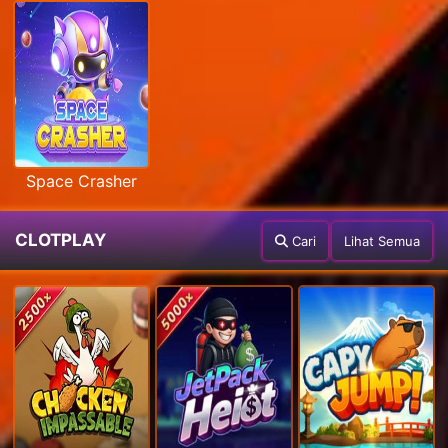
Space Crasher
CLOTPLAY
Cari
Lihat Semua