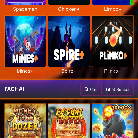
Spaceman
Chicken+
Limbo+
Mines+
Spire+
Plinko+
FACHAI
Cari
Lihat Semua