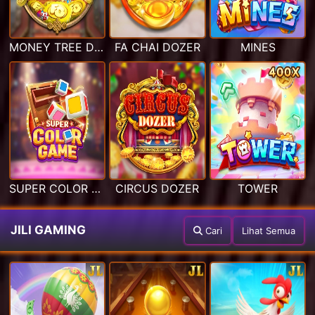
MONEY TREE DOZER
FA CHAI DOZER
MINES
SUPER COLOR GAME
CIRCUS DOZER
TOWER
JILI GAMING
Cari
Lihat Semua