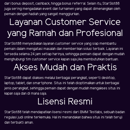
dari bonus deposit, cashback, hingga bonus referral. Selain itu, StarSlot88
juga sering mengadakan event dan turnamen yang dapat dimenangkan oleh
pemain dengan hadiah yang sangat menggiurkan.
Layanan Customer Service
yang Ramah dan Profesional
StarSlot88 menyediakan layanan customer service yang siap membantu
pemain dalam mengatasi masalah dan memberikan solusi terbaik. Layanan ini
tersedia selama 24 jam setiap harinya, sehingga pemain dapat dengan mudah
menghubungi tim customer service kapan saja jika membutuhkan bantuan.
Akses Mudah dan Praktis
StarSlot88 dapat diakses melalui berbagai perangkat, seperti desktop,
laptop, tablet, dan smartphone. Situs ini telah dioptimalkan untuk berbagai
jenis perangkat, sehingga pemain dapat dengan mudah mengakses situs ini
kapan saja dan di mana saja.
Lisensi Resmi
StarSlot88 telah mendapatkan lisensi resmi dari BMM Testlabs, sebuah badan
regulasi judi online terkemuka. Hal ini menandakan bahwa situs ini telah teruji
dan terbukti aman.