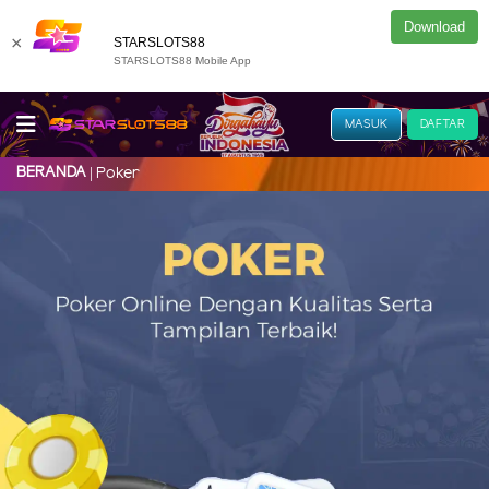
Download
×
STARSLOTS88
STARSLOTS88 Mobile App
MASUK
DAFTAR
BERANDA
Poker