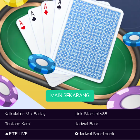
MAIN SEKARANG
Kalkulator Mix Parlay
Link Starslots88
Tentang Kami
Jadwal Bank
🔥RTP LIVE
⚽️Jadwal Sportbook