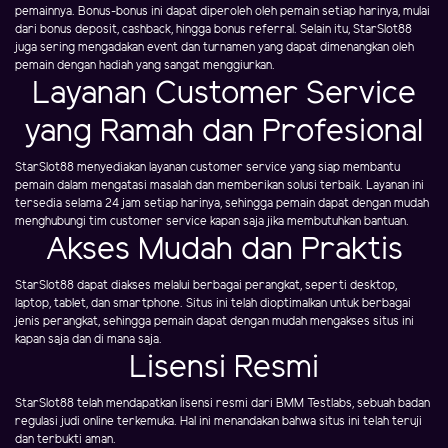
pemainnya. Bonus-bonus ini dapat diperoleh oleh pemain setiap harinya, mulai
dari bonus deposit, cashback, hingga bonus referral. Selain itu, StarSlot88
juga sering mengadakan event dan turnamen yang dapat dimenangkan oleh
pemain dengan hadiah yang sangat menggiurkan.
Layanan Customer Service
yang Ramah dan Profesional
StarSlot88 menyediakan layanan customer service yang siap membantu
pemain dalam mengatasi masalah dan memberikan solusi terbaik. Layanan ini
tersedia selama 24 jam setiap harinya, sehingga pemain dapat dengan mudah
menghubungi tim customer service kapan saja jika membutuhkan bantuan.
Akses Mudah dan Praktis
StarSlot88 dapat diakses melalui berbagai perangkat, seperti desktop,
laptop, tablet, dan smartphone. Situs ini telah dioptimalkan untuk berbagai
jenis perangkat, sehingga pemain dapat dengan mudah mengakses situs ini
kapan saja dan di mana saja.
Lisensi Resmi
StarSlot88 telah mendapatkan lisensi resmi dari BMM Testlabs, sebuah badan
regulasi judi online terkemuka. Hal ini menandakan bahwa situs ini telah teruji
dan terbukti aman.