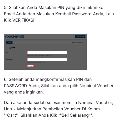
5. Silahkan Anda Masukan PIN yang dikirimkan ke
Email Anda dan Masukan Kembali Password Anda, Lalu
Klik VERIFIKASI
6. Setelah anda mengkonfirmasikan PIN dan
PASSWORD Anda, Silahkan anda pilih Nominal Voucher
yang anda inginkan.
Dan Jika anda sudah selesai memilih Nominal Voucher,
Untuk Melanjutkan Pembelian Voucher Di Kolom
""Cart"" Silahkan Anda Klik ""Beli Sekarang"".