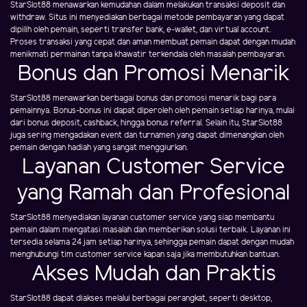
StarSlot88 menawarkan kemudahan dalam melakukan transaksi deposit dan
withdraw. Situs ini menyediakan berbagai metode pembayaran yang dapat
dipilih oleh pemain, seperti transfer bank, e-wallet, dan virtual account.
Proses transaksi yang cepat dan aman membuat pemain dapat dengan mudah
menikmati permainan tanpa khawatir terkendala oleh masalah pembayaran.
Bonus dan Promosi Menarik
StarSlot88 menawarkan berbagai bonus dan promosi menarik bagi para
pemainnya. Bonus-bonus ini dapat diperoleh oleh pemain setiap harinya, mulai
dari bonus deposit, cashback, hingga bonus referral. Selain itu, StarSlot88
juga sering mengadakan event dan turnamen yang dapat dimenangkan oleh
pemain dengan hadiah yang sangat menggiurkan.
Layanan Customer Service
yang Ramah dan Profesional
StarSlot88 menyediakan layanan customer service yang siap membantu
pemain dalam mengatasi masalah dan memberikan solusi terbaik. Layanan ini
tersedia selama 24 jam setiap harinya, sehingga pemain dapat dengan mudah
menghubungi tim customer service kapan saja jika membutuhkan bantuan.
Akses Mudah dan Praktis
StarSlot88 dapat diakses melalui berbagai perangkat, seperti desktop,