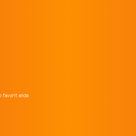
no favorit anda