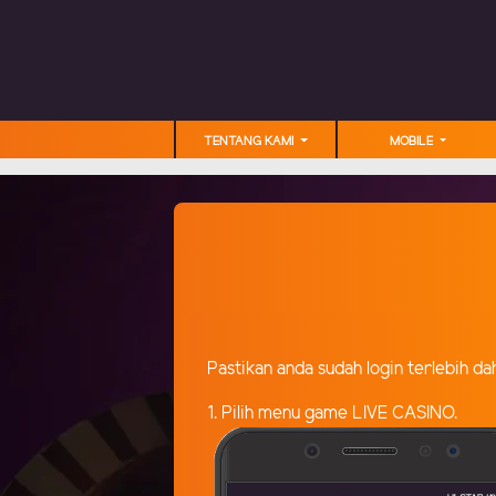
TENTANG KAMI
MOBILE
Pastikan anda sudah login terlebih d
1. Pilih menu game LIVE CASINO.