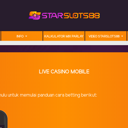
INFO
KALKULATOR MIX PARLAY
VIDEO STARSLOTS88
LIVE CASINO MOBILE
ahulu untuk memulai panduan cara betting berikut: