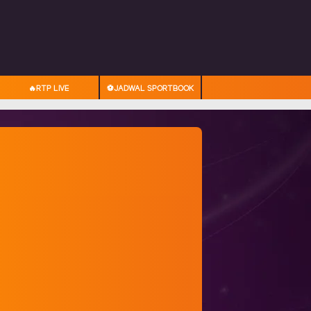
🔥RTP LIVE
⚽️JADWAL SPORTBOOK