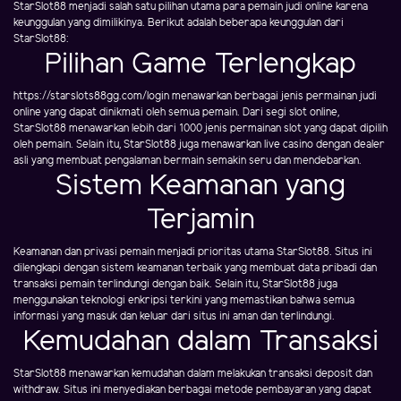
StarSlot88 menjadi salah satu pilihan utama para pemain judi online karena
keunggulan yang dimilikinya. Berikut adalah beberapa keunggulan dari
StarSlot88:
Pilihan Game Terlengkap
https://starslots88gg.com/login
menawarkan berbagai jenis permainan judi
online yang dapat dinikmati oleh semua pemain. Dari segi slot online,
StarSlot88 menawarkan lebih dari 1000 jenis permainan slot yang dapat dipilih
oleh pemain. Selain itu, StarSlot88 juga menawarkan live casino dengan dealer
asli yang membuat pengalaman bermain semakin seru dan mendebarkan.
Sistem Keamanan yang
Terjamin
Keamanan dan privasi pemain menjadi prioritas utama StarSlot88. Situs ini
dilengkapi dengan sistem keamanan terbaik yang membuat data pribadi dan
transaksi pemain terlindungi dengan baik. Selain itu, StarSlot88 juga
menggunakan teknologi enkripsi terkini yang memastikan bahwa semua
informasi yang masuk dan keluar dari situs ini aman dan terlindungi.
Kemudahan dalam Transaksi
StarSlot88 menawarkan kemudahan dalam melakukan transaksi deposit dan
withdraw. Situs ini menyediakan berbagai metode pembayaran yang dapat