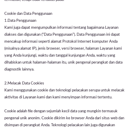
Cookie dan Data Penggunaan
1.Data Penggunaan
Kami juga dapat mengumpulkan informasi tentang bagaimana Layanan
diakses dan digunakan (“Data Penggunaan”). Data Penggunaan ini dapat
mencakup informasi seperti alamat Protokol Internet komputer Anda
(misalnya alamat IP), jenis browser, versi browser, halaman Layanan kami
yang Anda kunjungi, waktu dan tanggal kunjungan Anda, waktu yang
dihabiskan untuk halaman-halaman itu, unik pengenal perangkat dan data
diagnostik lainnya.
2.Melacak Data Cookies
Kami menggunakan cookie dan teknologi pelacakan serupa untuk melacak
aktivitas di Layanan kami dan kami menyimpan informasi tertentu.
Cookie adalah file dengan sejumlah kecil data yang mungkin termasuk
pengenal unik anonim. Cookie dikirim ke browser Anda dari situs web dan
disimpan di perangkat Anda. Teknologi pelacakan lain juga digunakan