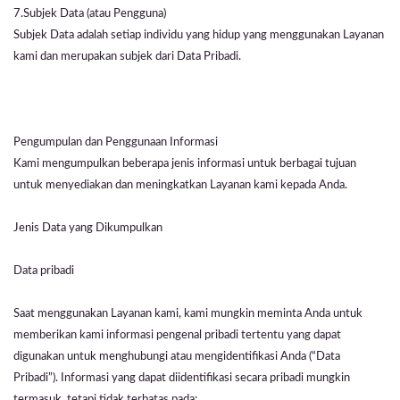
7.Subjek Data (atau Pengguna)
Subjek Data adalah setiap individu yang hidup yang menggunakan Layanan
kami dan merupakan subjek dari Data Pribadi.
Pengumpulan dan Penggunaan Informasi
Kami mengumpulkan beberapa jenis informasi untuk berbagai tujuan
untuk menyediakan dan meningkatkan Layanan kami kepada Anda.
Jenis Data yang Dikumpulkan
Data pribadi
Saat menggunakan Layanan kami, kami mungkin meminta Anda untuk
memberikan kami informasi pengenal pribadi tertentu yang dapat
digunakan untuk menghubungi atau mengidentifikasi Anda (“Data
Pribadi”). Informasi yang dapat diidentifikasi secara pribadi mungkin
termasuk, tetapi tidak terbatas pada: